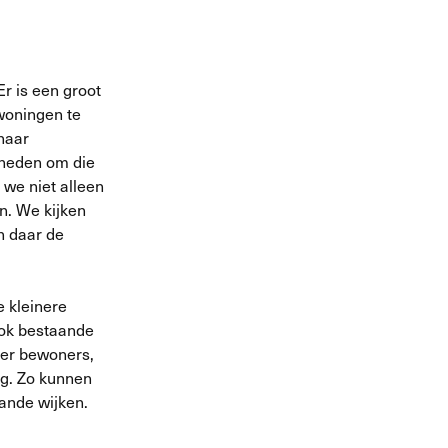
r is een groot
woningen te
naar
kheden om die
 we niet alleen
. We kijken
n daar de
 kleinere
ook bestaande
eer bewoners,
ag. Zo kunnen
ande wijken.