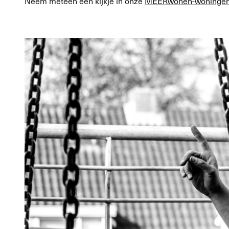
Neem meteen een kijkje in onze
MEERwonen-woninge